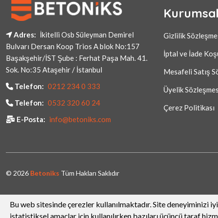
Kurumsa
Adres:
İkitelli Osb Süleyman Demirel
Gizlilik Sözleşme
Bulvarı Dersan Koop Trios A blok No:157
İptal ve İade Koş
Başakşehir/İST Şube : Ferhat Paşa Mah. 41.
Sok. No:35 Ataşehir / İstanbul
Mesafeli Satış S
Telefon:
0212 234 0 333
Üyelik Sözleşmes
Telefon:
0532 320 60 24
Çerez Politikası
E-Posta:
info@betoniks.com
© 2026
Betoniks
Tüm Hakları Saklıdır
Bu web sitesinde çerezler kullanılmaktadır. Site deneyiminizi iyi
istatistiksel amaçlar için kullanılırken bazıları üçüncü taraf hizm