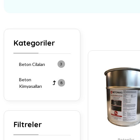
Kategoriler
Beton Cilaları
3
Beton
8
Kimyasalları
Filtreler
Betoniks