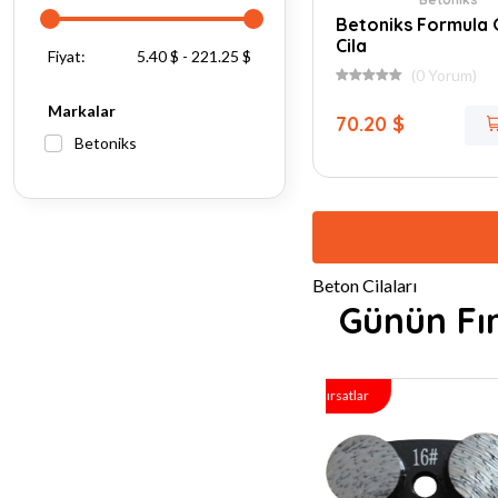
Betoniks Formula 
Cila
Fiyat:
5.40 $ - 221.25 $
(0 Yorum)
Markalar
70.20 $
Betoniks
Beton Cilaları
Günün Fır
Fırsatlar
Fırsatlar