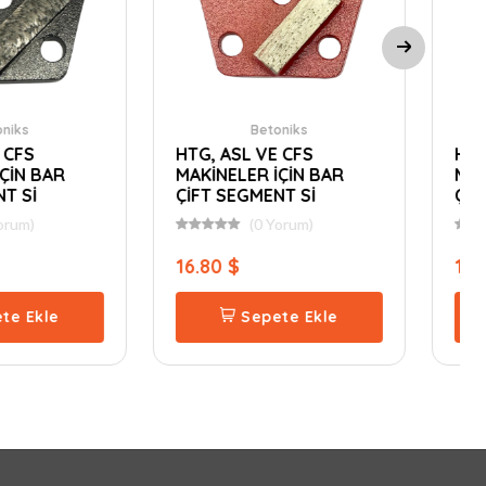
Betoniks
Betoniks
, ASL VE CFS
HTG, ASL VE CFS
İNELER İÇİN BAR
MAKİNELER İÇİN BAR
T SEGMENT Sİ
ÇİFT SEGMENT Sİ
(0 Yorum)
(0 Yorum)
80 $
16.80 $
Sepete Ekle
Sepete Ekle