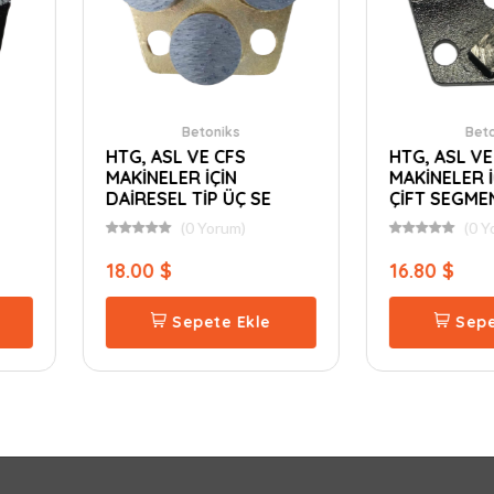
oniks
Betoniks
 CFS
HTG, ASL VE CFS
HTG
ÇİN
MAKİNELER İÇİN BAR
MAK
P ÜÇ SE
ÇİFT SEGMENT Sİ
ÇİF
orum)
(0 Yorum)
16.80 $
16.
te Ekle
Sepete Ekle