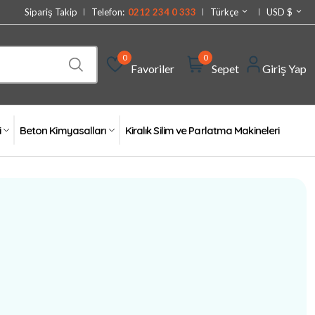
Sipariş Takip
Telefon:
0212 234 0 333
Türkçe
USD $
0
0
Favoriler
Sepet
Giriş Yap
i
Beton Kimyasalları
Kiralık Silim ve Parlatma Makineleri