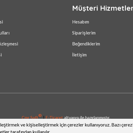
l
Müşteri Hizmetler
si
Hesabım
ulları
Siparişlerim
özleşmesi
Beğendiklerim
i
İletişim
®
Cmr Soft
|
E-Ticaret
altyapısı ile hazırlanmıştır.
leştirmek ve kişiselleştirmek için çerezler kullanıyoruz. Bazı çerez
etler tarafından kullanılır.