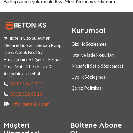
Bu kapsamda yukarıdaki Rıza Metni’ne onay veriyorum.
Kurumsal
İkitelli Osb Süleyman
Gizlilik Sözleşmesi
Demirel Bulvarı Dersan Koop
Trios A blok No:157
İptal ve İade Koşulları
Başakşehir/İST Şube : Ferhat
Mesafeli Satış Sözleşmesi
Paşa Mah. 41. Sok. No:35
Ataşehir / İstanbul
Üyelik Sözleşmesi
0212 234 0 333
Çerez Politikası
0532 320 60 24
info@betoniks.com
Müşteri
Bültene Abone