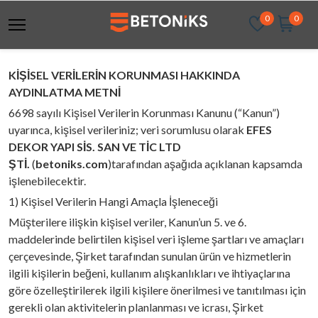
0
0
KİŞİSEL VERİLERİN KORUNMASI HAKKINDA
AYDINLATMA METNİ
6698 sayılı Kişisel Verilerin Korunması Kanunu (“Kanun”)
uyarınca, kişisel verileriniz; veri sorumlusu olarak
EFES
DEKOR YAPI SİS. SAN VE TİC LTD
ŞTİ.
(
betoniks.com
)tarafından aşağıda açıklanan kapsamda
işlenebilecektir.
1) Kişisel Verilerin Hangi Amaçla İşleneceği
Müşterilere ilişkin kişisel veriler, Kanun’un 5. ve 6.
maddelerinde belirtilen kişisel veri işleme şartları ve amaçları
çerçevesinde, Şirket tarafından sunulan ürün ve hizmetlerin
ilgili kişilerin beğeni, kullanım alışkanlıkları ve ihtiyaçlarına
göre özelleştirilerek ilgili kişilere önerilmesi ve tanıtılması için
gerekli olan aktivitelerin planlanması ve icrası, Şirket