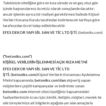
Talebinizin niteliğine göre en kısa sürede ve en geç otuz gün
içinde başvurularınız ücretsiz olarak sonuçlandırılacaktır;
ancak işlemin ayrıca bir maliyet gerektirmesi halinde Kişisel
Verileri Koruma Kurulu tarafından belirlenecek tarifeye göre
tarafınızdan ücret talep edilebilecektir.
EFES DEKOR YAPI SİS. SAN VE TİC LTD ŞTİ.
(betoniks.com)
(“betoniks.com”)
KİŞİSEL VERİLERİN İŞLENMESİ AÇIK RIZA METNİ
EFES DEKOR YAPI SİS. SAN VE TİC LTD
ŞTİ.
(
betoniks.com
)Kişisel Verilerin Korunması Aydınlatma
Metni kapsamında,
betoniks.com'dan
alışveriş yapan
müşterilere çeşitli kampanyalar ve indirimler sunan
betoniks.com
internet sitesi üyeliğiniz kapsamındaki
faaliyetlerimizin icrası için
;
kimlik, iletişim, müşteri, meslek
ile
aile bireylerinize ait bilgilerin aşağıda yer alan amaçlarla