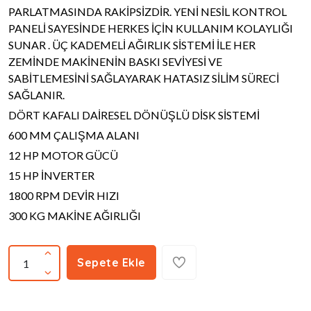
PARLATMASINDA RAKİPSİZDİR. YENİ NESİL KONTROL
PANELİ SAYESİNDE HERKES İÇİN KULLANIM KOLAYLIĞI
SUNAR . ÜÇ KADEMELİ AĞIRLIK SİSTEMİ İLE HER
ZEMİNDE MAKİNENİN BASKI SEVİYESİ VE
SABİTLEMESİNİ SAĞLAYARAK HATASIZ SİLİM SÜRECİ
SAĞLANIR.
DÖRT KAFALI DAİRESEL DÖNÜŞLÜ DİSK SİSTEMİ
600 MM ÇALIŞMA ALANI
12 HP MOTOR GÜCÜ
15 HP İNVERTER
1800 RPM DEVİR HIZI
300 KG MAKİNE AĞIRLIĞI
Sepete Ekle