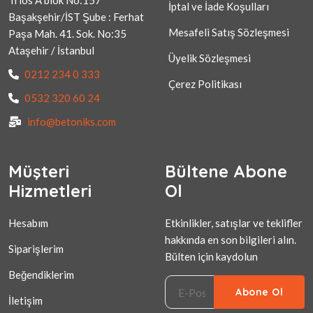
Trios A blok No:157
İptal ve İade Koşulları
Başakşehir/İST Şube : Ferhat
Mesafeli Satış Sözleşmesi
Paşa Mah. 41. Sok. No:35
Ataşehir / İstanbul
Üyelik Sözleşmesi
0212 234 0 333
Çerez Politikası
0532 320 60 24
info@betoniks.com
Müşteri
Bültene Abone
Hizmetleri
Ol
Hesabım
Etkinlikler, satışlar ve teklifler
hakkında en son bilgileri alın.
Siparişlerim
Bülten için kaydolun
Beğendiklerim
Abone Ol
İletişim