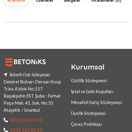
Açıklama
Özellikler
Belgeler
İncelemeler (0)
Kurumsal
İkitelli Osb Süleyman
Gizlilik Sözleşmesi
Demirel Bulvarı Dersan Koop
Trios A blok No:157
İptal ve İade Koşulları
Başakşehir/İST Şube : Ferhat
Mesafeli Satış Sözleşmesi
Paşa Mah. 41. Sok. No:35
Ataşehir / İstanbul
Üyelik Sözleşmesi
0212 234 0 333
Çerez Politikası
0532 320 60 24