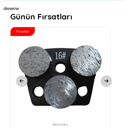
deneme
Günün Fırsatları
Fırsatlar
Fır
Betoniks